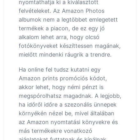
nyomtathatja ki a kiválasztott
felvételeket. Az Amazon Photos
albumok nem a legtöbbet emlegetett
termékek a piacon, de ez egy jó
alkalom lehet arra, hogy olcsó
fotókönyveket készíttessen magának,
mielőtt mindenki ráugrik a trendre.
Ha online fel tudsz kutatni egy
Amazon prints promóciós kódot,
akkor lehet, hogy némi pénzt is
megspórolhatsz magadnak. A legjobb,
ha időről időre a szezonális ünnepek
környékén nézel be, mivel általában
az Amazon nyomtatási könyvekre és
más termékekre vonatkozó
ajánlatokat futtatnak és kínálnak,