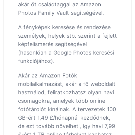
akár öt családtaggal az Amazon
Photos Family Vault segítségével.
A fényképek keresése és rendezése
személyek, helyek stb. szerint a fejlett
képfelismerés segítségével
(hasonlóan a Google Photos keresési
funkciójához).
Akár az Amazon Fotók
mobilalkalmazást, akár a fő weboldalt
használod, feliratkozhatsz olyan havi
csomagokra, amelyek több online
fotótárolót kínálnak. A tervezetek 100
GB-ért 1,49 £/hónapnál kezdődnek,
de ezt tovább növelheti, így havi 7,99
£-ért 1 TB online tárhelyet kaphatsz.