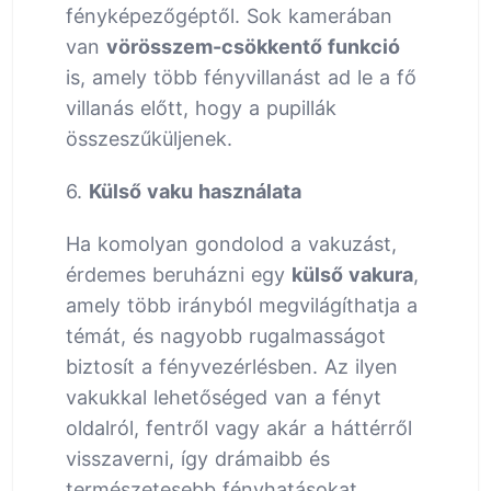
fényképezőgéptől. Sok kamerában
van
vörösszem-csökkentő funkció
is, amely több fényvillanást ad le a fő
villanás előtt, hogy a pupillák
összeszűküljenek.
6.
Külső vaku használata
Ha komolyan gondolod a vakuzást,
érdemes beruházni egy
külső vakura
,
amely több irányból megvilágíthatja a
témát, és nagyobb rugalmasságot
biztosít a fényvezérlésben. Az ilyen
vakukkal lehetőséged van a fényt
oldalról, fentről vagy akár a háttérről
visszaverni, így drámaibb és
természetesebb fényhatásokat