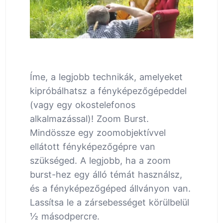
Íme, a legjobb technikák, amelyeket
kipróbálhatsz a fényképezőgépeddel
(vagy egy okostelefonos
alkalmazással)! Zoom Burst.
Mindössze egy zoomobjektívvel
ellátott fényképezőgépre van
szükséged. A legjobb, ha a zoom
burst-hez egy álló témát használsz,
és a fényképezőgéped állványon van.
Lassítsa le a zársebességet körülbelül
½ másodpercre.