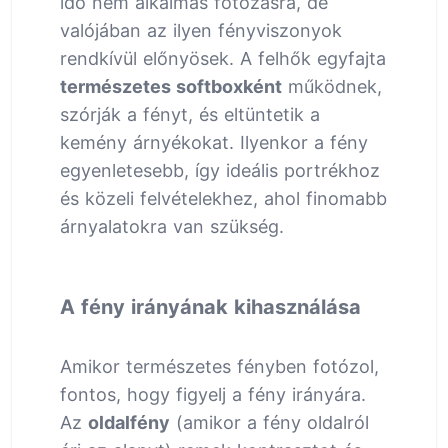
idő nem alkalmas fotózásra, de
valójában az ilyen fényviszonyok
rendkívül előnyösek. A felhők egyfajta
természetes softboxként
működnek,
szórják a fényt, és eltüntetik a
kemény árnyékokat. Ilyenkor a fény
egyenletesebb, így ideális portrékhoz
és közeli felvételekhez, ahol finomabb
árnyalatokra van szükség.
A fény irányának kihasználása
Amikor természetes fényben fotózol,
fontos, hogy figyelj a fény irányára.
Az
oldalfény
(amikor a fény oldalról