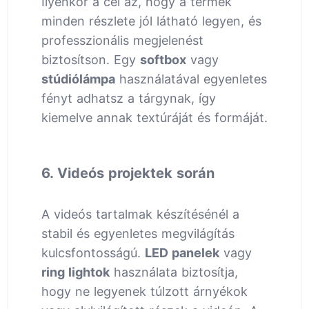
Ilyenkor a cél az, hogy a termék
minden részlete jól látható legyen, és
professzionális megjelenést
biztosítson. Egy
softbox
vagy
stúdiólámpa
használatával egyenletes
fényt adhatsz a tárgynak, így
kiemelve annak textúráját és formáját.
6. Videós projektek során
A videós tartalmak készítésénél a
stabil és egyenletes megvilágítás
kulcsfontosságú.
LED panelek
vagy
ring lightok
használata biztosítja,
hogy ne legyenek túlzott árnyékok