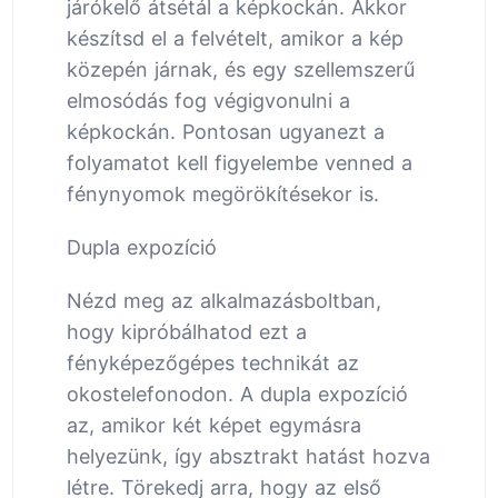
járókelő átsétál a képkockán. Akkor
készítsd el a felvételt, amikor a kép
közepén járnak, és egy szellemszerű
elmosódás fog végigvonulni a
képkockán. Pontosan ugyanezt a
folyamatot kell figyelembe venned a
fénynyomok megörökítésekor is.
Dupla expozíció
Nézd meg az alkalmazásboltban,
hogy kipróbálhatod ezt a
fényképezőgépes technikát az
okostelefonodon. A dupla expozíció
az, amikor két képet egymásra
helyezünk, így absztrakt hatást hozva
létre. Törekedj arra, hogy az első