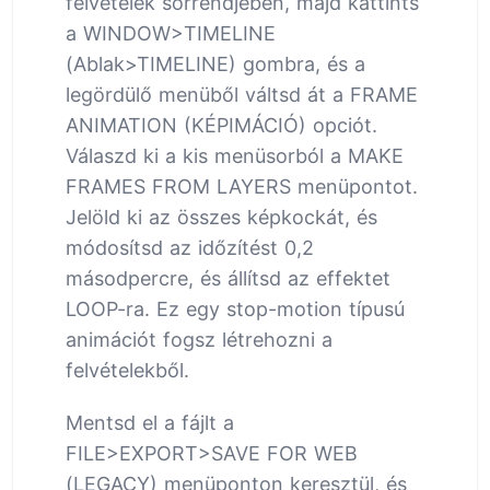
felvételek sorrendjében, majd kattints
a WINDOW>TIMELINE
(Ablak>TIMELINE) gombra, és a
legördülő menüből váltsd át a FRAME
ANIMATION (KÉPIMÁCIÓ) opciót.
Válaszd ki a kis menüsorból a MAKE
FRAMES FROM LAYERS menüpontot.
Jelöld ki az összes képkockát, és
módosítsd az időzítést 0,2
másodpercre, és állítsd az effektet
LOOP-ra. Ez egy stop-motion típusú
animációt fogsz létrehozni a
felvételekből.
Mentsd el a fájlt a
FILE>EXPORT>SAVE FOR WEB
(LEGACY) menüponton keresztül, és