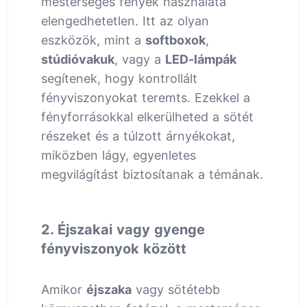
mesterséges fények használata
elengedhetetlen. Itt az olyan
eszközök, mint a
softboxok
,
stúdióvakuk
, vagy a
LED-lámpák
segítenek, hogy kontrollált
fényviszonyokat teremts. Ezekkel a
fényforrásokkal elkerülheted a sötét
részeket és a túlzott árnyékokat,
miközben lágy, egyenletes
megvilágítást biztosítanak a témának.
2. Éjszakai vagy gyenge
fényviszonyok között
Amikor
éjszaka
vagy sötétebb