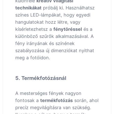
különféle
kreatív világítási
technikákat
próbálj ki. Használhatsz
színes LED-lámpákat, hogy egyedi
hangulatokat hozz létre, vagy
kísérletezhetsz a
fénytöréssel
és a
különböző szűrők alkalmazásával. A
fény irányának és színének
szabályozása új dimenziókat nyithat
meg a fotóidon.
5. Termékfotózásnál
A mesterséges fények nagyon
fontosak a
termékfotózás
során, ahol
precíz megvilágításra van szükség.