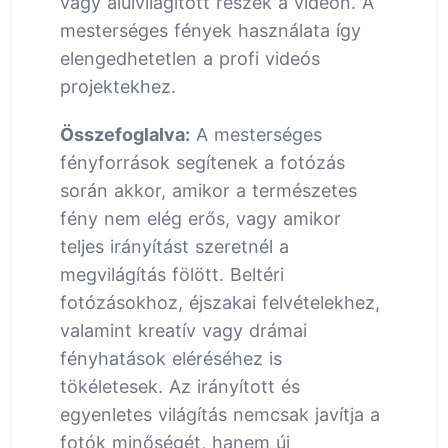
vagy alulvilágított részek a videón. A
mesterséges fények használata így
elengedhetetlen a profi videós
projektekhez.
Összefoglalva:
A mesterséges
fényforrások segítenek a fotózás
során akkor, amikor a természetes
fény nem elég erős, vagy amikor
teljes irányítást szeretnél a
megvilágítás fölött. Beltéri
fotózásokhoz, éjszakai felvételekhez,
valamint kreatív vagy drámai
fényhatások eléréséhez is
tökéletesek. Az irányított és
egyenletes világítás nemcsak javítja a
fotók minőségét, hanem új