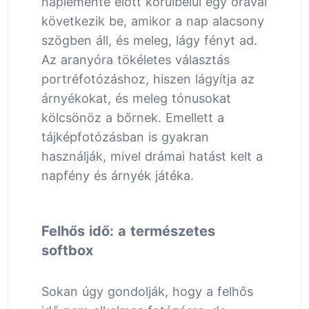
naplemente előtt körülbelül egy órával
következik be, amikor a nap alacsony
szögben áll, és meleg, lágy fényt ad.
Az aranyóra tökéletes választás
portréfotózáshoz, hiszen lágyítja az
árnyékokat, és meleg tónusokat
kölcsönöz a bőrnek. Emellett a
tájképfotózásban is gyakran
használják, mivel drámai hatást kelt a
napfény és árnyék játéka.
Felhős idő: a természetes
softbox
Sokan úgy gondolják, hogy a felhős