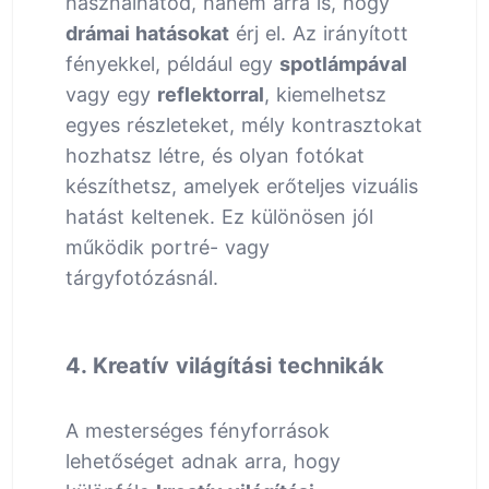
használhatod, hanem arra is, hogy
drámai hatásokat
érj el. Az irányított
fényekkel, például egy
spotlámpával
vagy egy
reflektorral
, kiemelhetsz
egyes részleteket, mély kontrasztokat
hozhatsz létre, és olyan fotókat
készíthetsz, amelyek erőteljes vizuális
hatást keltenek. Ez különösen jól
működik portré- vagy
tárgyfotózásnál.
4. Kreatív világítási technikák
A mesterséges fényforrások
lehetőséget adnak arra, hogy