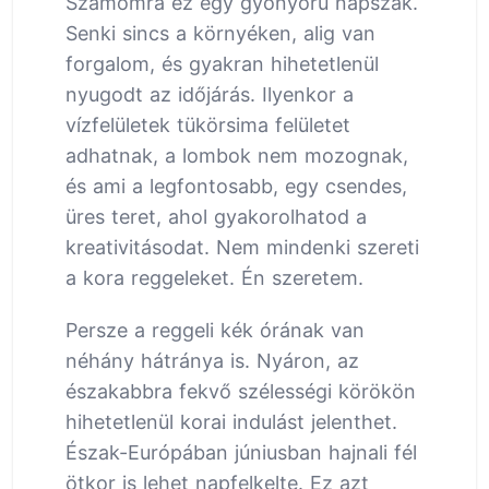
Számomra ez egy gyönyörű napszak.
Senki sincs a környéken, alig van
forgalom, és gyakran hihetetlenül
nyugodt az időjárás. Ilyenkor a
vízfelületek tükörsima felületet
adhatnak, a lombok nem mozognak,
és ami a legfontosabb, egy csendes,
üres teret, ahol gyakorolhatod a
kreativitásodat. Nem mindenki szereti
a kora reggeleket. Én szeretem.
Persze a reggeli kék órának van
néhány hátránya is. Nyáron, az
északabbra fekvő szélességi körökön
hihetetlenül korai indulást jelenthet.
Észak-Európában júniusban hajnali fél
ötkor is lehet napfelkelte. Ez azt