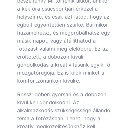
beszéltünk? Mi történik akkor, amikor
a kék óra csúcspontján érkezel a
helyszínre, és csak azt látod, hogy az
égbolt egyöntetűen szürke. Bármikor
hazamehetsz, és megpróbálhatsz egy
másik napot, vagy átállíthatod a
fotózást valami megfelelőbbre. Ez az
erőltetett, a dobozon kívüli
gondolkodás a kreativitásunk egyik fő
mozgatórugója. Ez is kilök minket a
komfortzónánkon kívülre.
Rossz időben gyorsan és a dobozon
kívül kell gondolkodni. Az
alkalmazkodás szükségessége állandó
téma a fotózásban. Lehet, hogy a
kreatív megközelítésünkhöz kell