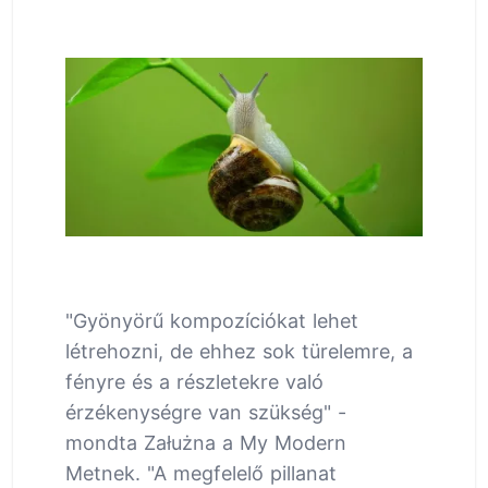
"Gyönyörű kompozíciókat lehet
létrehozni, de ehhez sok türelemre, a
fényre és a részletekre való
érzékenységre van szükség" -
mondta Załużna a My Modern
Metnek. "A megfelelő pillanat