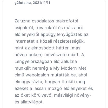
g2foto.hu, 2021/11/11
Załużna csodálatos makrofotói
csigákról, rovarokról és más apró
élőlényekről éppúgy lenyűgözték az
internetet a közeli részletességük,
mint az elmosódott háttér (más
néven bokeh) művészete miatt. A
Lengyelországban élő Załużna
munkáit nemrég a My Modern Met
című weboldalon mutatták be, ahol
elmagyarázta, hogyan örökíti meg
ezeket a lassan mozgó élőlényeket és
az őket körülvevő, másvilági növény-
és állatvilágot.