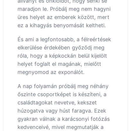
állványt és önkioldót, hogy senki se
maradjon le. Próbálj meg nem hagyni
üres helyet az emberek között, mert
ez a kihagyás benyomását keltheti.
És ami a legfontosabb, a félreértések
elkerülése érdekében győződj meg
róla, hogy a képkockán belül kijelölt
helyet foglalt el magának, mielőtt
megnyomod az exponálót.
A nap folyamán próbálj meg néhány
őszinte csoportképet is készíteni, a
családtagokat nevetve, kekszet
húzogatva vagy húst faragva. Ezek
gyakran válnak a karácsonyi fotózás
kedvenceivé, mivel megmutatják a