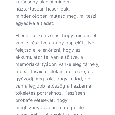
karácsony alapjai minden
háztartásban hasonlóak,
mindenképpen mutasd meg, mi teszi
egyedivé a tiédet.
Ellenőrizd kétszer is, hogy minden el
van-e készítve a nagy nap előtt. Ne
felejtsd el ellenőrizni, hogy az
akkumulátor fel van-e töltve, a
memóriakártyádon van-e elég tárhely,
a beállításaidat előkészítetted-e, és
győződj meg róla, hogy tudod, hol
van a legjobb látószög a házban a
tökéletes portrékhoz. Készítsen
próbafelvételeket, hogy
megbizonyosodjon a megfelelő
megvilágításról, mielőtt eljön a